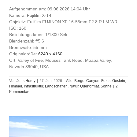
Aufgenommen am: 09.06.2026 14:04 Uhr
Kamera: Fujifilm X-T4
Objektiv: Fujifilm FUJINON XF 16-55mm F2.8 R LM WR
ISO: 160
Belichtungsdauer: 1/1300 Sek.
Blendenzahl: f/5.6
Brennweite: 55 mm
Originalgröße:
6240 x 4160
Ort: Valley of Fire, Mouses Tank Road, Moapa Valley,
Nevada 89040, USA
Von
Jens Herdy
|
27. Juni 2026
|
Alle
,
Berge
,
Canyon
,
Fotos
,
Gestein
,
Himmel
,
Infrastruktur
,
Landschaften
,
Natur
,
Querformat
,
Sonne
|
2
Kommentare