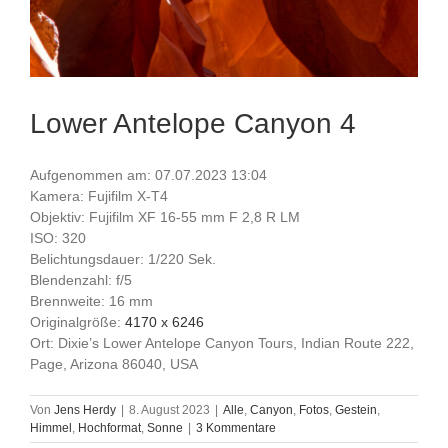
Lower Antelope Canyon 4
Aufgenommen am: 07.07.2023 13:04
Kamera: Fujifilm X-T4
Objektiv: Fujifilm XF 16-55 mm F 2,8 R LM
ISO: 320
Belichtungsdauer: 1/220 Sek.
Blendenzahl: f/5
Brennweite: 16 mm
Originalgröße:
4170 x 6246
Ort: Dixie’s Lower Antelope Canyon Tours, Indian Route 222,
Page, Arizona 86040, USA
Von
Jens Herdy
|
8. August 2023
|
Alle
,
Canyon
,
Fotos
,
Gestein
,
Himmel
,
Hochformat
,
Sonne
|
3 Kommentare