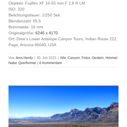
Objektiv: Fujifilm XF 16-55 mm F 2,8 R LM
ISO: 320
Belichtungsdauer: 1/250 Sek.
Blendenzahl: f/5.6
Brennweite: 16 mm
Originalgröße:
6246 x 4170
Ort: Dixie’s Lower Antelope Canyon Tours, Indian Route 222,
Page, Arizona 86040, USA
Von
Jens Herdy
|
30. Juli 2023
|
Alle
,
Canyon
,
Fotos
,
Gestein
,
Himmel
,
Natur
,
Querformat
|
6 Kommentare