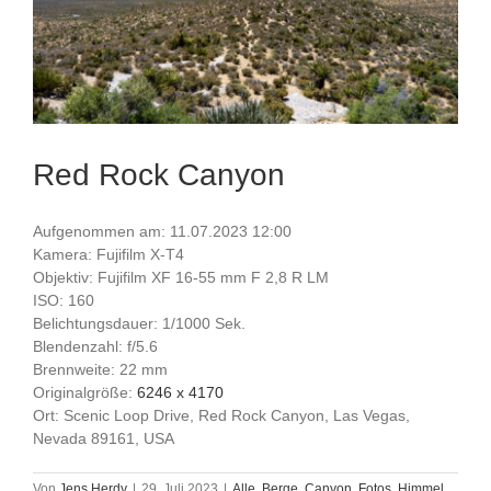
Red Rock Canyon
Aufgenommen am: 11.07.2023 12:00
Kamera: Fujifilm X-T4
Objektiv: Fujifilm XF 16-55 mm F 2,8 R LM
ISO: 160
Belichtungsdauer: 1/1000 Sek.
Blendenzahl: f/5.6
Brennweite: 22 mm
Originalgröße:
6246 x 4170
Ort: Scenic Loop Drive, Red Rock Canyon, Las Vegas,
Nevada 89161, USA
Von
Jens Herdy
|
29. Juli 2023
|
Alle
,
Berge
,
Canyon
,
Fotos
,
Himmel
,