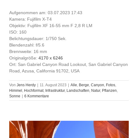
Aufgenommen am: 03.07.2023 17:43
Kamera: Fujifilm X-T4
Objektiv: Fujifilm XF 16-55 mm F 2,8 R LM
ISO: 160
Belichtungsdauer: 1/750 Sek.
Blendenzahl: f/5.6
Brennweite: 16 mm
Originalgröße:
4170 x 6246
Ort: San Gabriel Canyon Road Lookout, San Gabriel Canyon
Road, Azusa, California 91702, USA
Von
Jens Herdy
|
11. August 2023
|
Alle
,
Berge
,
Canyon
,
Fotos
,
Himmel
,
Hochformat
,
Infrastruktur
,
Landschaften
,
Natur
,
Pflanzen
,
Sonne
|
6 Kommentare