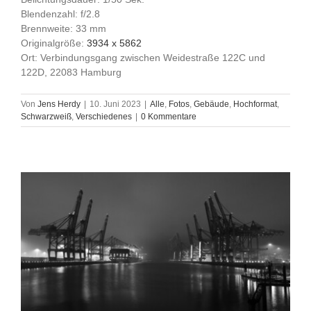
Blendenzahl: f/2.8
Brennweite: 33 mm
Originalgröße:
3934 x 5862
Ort: Verbindungsgang zwischen Weidestraße 122C und
122D, 22083 Hamburg
Von
Jens Herdy
|
10. Juni 2023
|
Alle
,
Fotos
,
Gebäude
,
Hochformat
,
Schwarzweiß
,
Verschiedenes
|
0 Kommentare