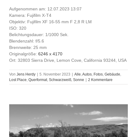
Aufgenommen am: 12.07.2023 13:07
Kamera: Fujifilm X-T4
Objektiv: Fujifilm XF 16-55 mm F 2,8 R LM
ISO: 320
Belichtungsdauer: 1/1000 Sek.
Blendenzahl: f/5.6
Brennweite: 25 mm
Originalgröße:
6246 x 4170
Ort: 32803 Sierra Drive, Lemon Cove, California 93244, USA
Von
Jens Herdy
|
5. November 2023
|
Alle
,
Autos
,
Fotos
,
Gebäude
,
Lost Place
,
Querformat
,
Schwarzweiß
,
Sonne
|
2 Kommentare