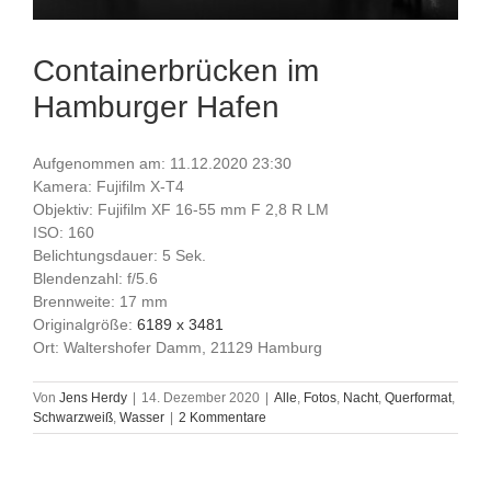
Containerbrücken im
Hamburger Hafen
Aufgenommen am: 11.12.2020 23:30
Kamera: Fujifilm X-T4
Objektiv: Fujifilm XF 16-55 mm F 2,8 R LM
ISO: 160
Belichtungsdauer: 5 Sek.
Blendenzahl: f/5.6
Brennweite: 17 mm
Originalgröße:
6189 x 3481
Ort: Waltershofer Damm, 21129 Hamburg
Von
Jens Herdy
|
14. Dezember 2020
|
Alle
,
Fotos
,
Nacht
,
Querformat
,
Schwarzweiß
,
Wasser
|
2 Kommentare