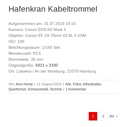
Hafenkran Kabeltrommel
Aufgenommen am: 31.07.2019 19:15
Kamera: Canon EOS 6D Mark II
Objektiv: Canon EF 24-70mm f/2.8L II USM
ISO: 100
Belichtungsdauer: 1/160 Sek.
Blendenzahl: f/3.5
Brennweite: 35 mm
Originalgröße:
5921 x 3330
Ort: Lotsekai / An der Horeburg, 21079 Hamburg
Von
Jens Herdy
|
12. August 2019
|
Alle
,
Fotos
,
Infrastruktur
,
Querformat
,
Schwarzweiß
,
Technik
|
1 Kommentar
1
2
Vor