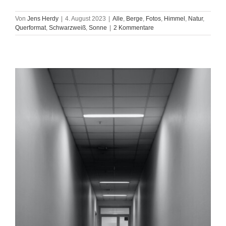
Von
Jens Herdy
|
4. August 2023
|
Alle
,
Berge
,
Fotos
,
Himmel
,
Natur
,
Querformat
,
Schwarzweiß
,
Sonne
|
2 Kommentare