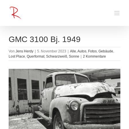
Zum
Inhalt
springen
GMC 3100 Bj. 1949
Von
Jens Herdy
|
5. November 2023
|
Alle
,
Autos
,
Fotos
,
Gebäude
,
Lost Place
,
Querformat
,
Schwarzweiß
,
Sonne
|
2 Kommentare
Zeige
grösseres
Bild