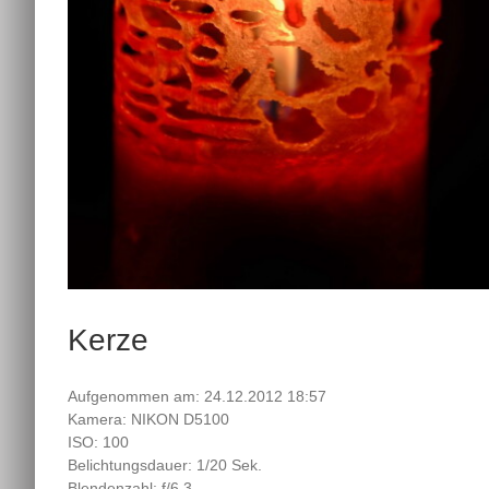
Kerze
Aufgenommen am: 24.12.2012 18:57
Kamera: NIKON D5100
ISO: 100
Belichtungsdauer: 1/20 Sek.
Blendenzahl: f/6.3