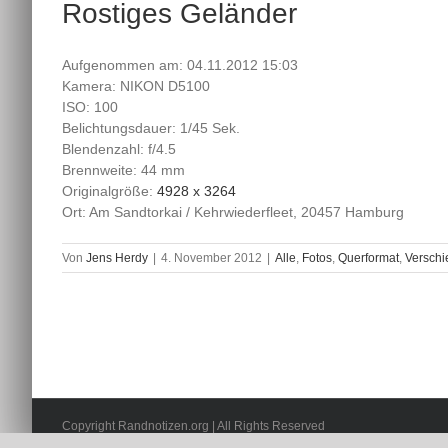
Rostiges Geländer
Aufgenommen am: 04.11.2012 15:03
Kamera: NIKON D5100
ISO: 100
Belichtungsdauer: 1/45 Sek.
Blendenzahl: f/4.5
Brennweite: 44 mm
Originalgröße:
4928 x 3264
Ort: Am Sandtorkai / Kehrwiederfleet, 20457 Hamburg
Von
Jens Herdy
|
4. November 2012
|
Alle
,
Fotos
,
Querformat
,
Versch
Copyright Randnotizen.org | All Rights Reserved