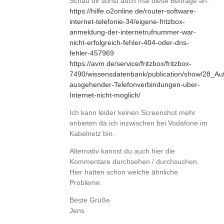
Schau dir sonst auch mal diese Beiträge an:
https://hilfe.o2online.de/router-software-
internet-telefonie-34/eigene-fritzbox-
anmeldung-der-internetrufnummer-war-
nicht-erfolgreich-fehler-404-oder-dns-
fehler-457969
https://avm.de/service/fritzbox/fritzbox-
7490/wissensdatenbank/publication/show/28_Au
ausgehender-Telefonverbindungen-uber-
Internet-nicht-moglich/
Ich kann leider keinen Screenshot mehr
anbieten da ich inzwischen bei Vodafone im
Kabelnetz bin.
Alternativ kannst du auch hier die
Kommentare durchsehen / durchsuchen.
Hier hatten schon welche ähnliche
Probleme.
Beste Grüße
Jens