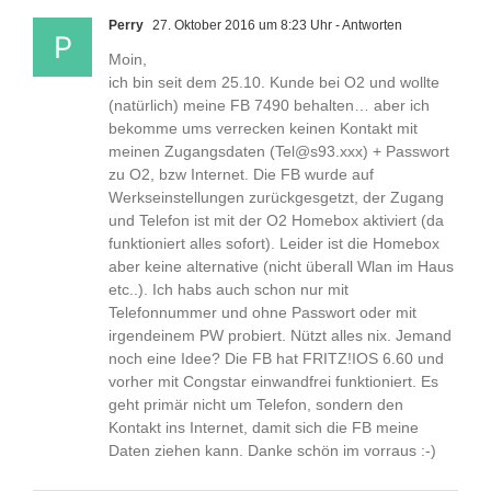
Perry
27. Oktober 2016 um 8:23 Uhr
- Antworten
Moin,
ich bin seit dem 25.10. Kunde bei O2 und wollte
(natürlich) meine FB 7490 behalten… aber ich
bekomme ums verrecken keinen Kontakt mit
meinen Zugangsdaten (Tel@s93.xxx) + Passwort
zu O2, bzw Internet. Die FB wurde auf
Werkseinstellungen zurückgesgetzt, der Zugang
und Telefon ist mit der O2 Homebox aktiviert (da
funktioniert alles sofort). Leider ist die Homebox
aber keine alternative (nicht überall Wlan im Haus
etc..). Ich habs auch schon nur mit
Telefonnummer und ohne Passwort oder mit
irgendeinem PW probiert. Nützt alles nix. Jemand
noch eine Idee? Die FB hat FRITZ!IOS 6.60 und
vorher mit Congstar einwandfrei funktioniert. Es
geht primär nicht um Telefon, sondern den
Kontakt ins Internet, damit sich die FB meine
Daten ziehen kann. Danke schön im vorraus :-)