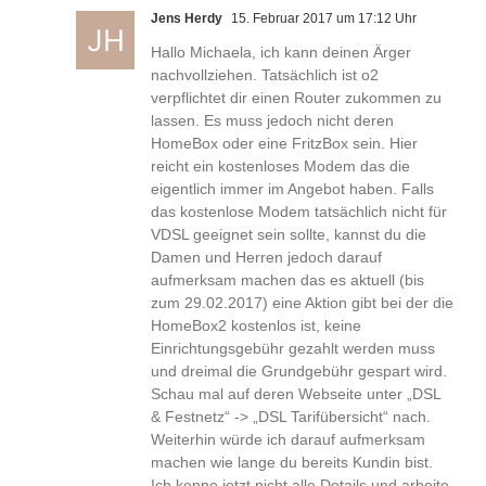
Jens Herdy
15. Februar 2017 um 17:12 Uhr
Hallo Michaela, ich kann deinen Ärger
nachvollziehen. Tatsächlich ist o2
verpflichtet dir einen Router zukommen zu
lassen. Es muss jedoch nicht deren
HomeBox oder eine FritzBox sein. Hier
reicht ein kostenloses Modem das die
eigentlich immer im Angebot haben. Falls
das kostenlose Modem tatsächlich nicht für
VDSL geeignet sein sollte, kannst du die
Damen und Herren jedoch darauf
aufmerksam machen das es aktuell (bis
zum 29.02.2017) eine Aktion gibt bei der die
HomeBox2 kostenlos ist, keine
Einrichtungsgebühr gezahlt werden muss
und dreimal die Grundgebühr gespart wird.
Schau mal auf deren Webseite unter „DSL
& Festnetz“ -> „DSL Tarifübersicht“ nach.
Weiterhin würde ich darauf aufmerksam
machen wie lange du bereits Kundin bist.
Ich kenne jetzt nicht alle Details und arbeite