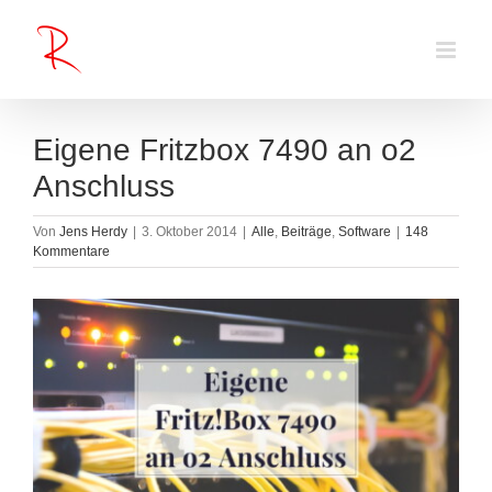
Zum
Inhalt
springen
Eigene Fritzbox 7490 an o2
Anschluss
Von
Jens Herdy
|
3. Oktober 2014
|
Alle
,
Beiträge
,
Software
|
148
Kommentare
Zeige
grösseres
Bild