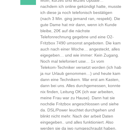
Moin, kurzes und letztes Update…
nachdem ich online gekündigt hatte, musste
ich diese ja noch telefonisch bestätigen
(nach 3 Min. ging jemand ran, respekt). Die
gute Dame hat mir dann, wenn ich Kunde
bleibe, 20€ auf die nächste
Telefonrechnung gegebne und eine O2-
Fritzbox 7490 umsonst angeboten. Die kam
auch nach einer Woche… angesteckt, alles
eigegeben… und wie immer: Kein Zugang.
Noch mal telefoniert usw… 1x vom
Telekom-Techniker versetzt worden (ich hab
ja nur Urlaub genommen…) und heute kam
dann eine Technikern. War erst am Kasten,
dann bei uns. Alles durchgemessen, konnte
nix finden, Leitung OK (ich war arbeiten,
meine Frau war zu Hause). Dann hat sie
nochdie Fritzbox angeschlossen und siehe
da. DSL/Power leuchtet durchgehen und
blinkt nicht mehr. Nach der arbeit Daten
eingegeben.. und alles funktioniert. Also
werden sie da iwo rumgeschraubt haben,