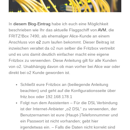
In
diesem Blog-Eintrag
habe ich euch eine Möglichkeit
beschrieben wie Ihr das aktuelle Flaggschiff von
AVM
, die
FRITZ!Box 7490, als ehemaliger Alice-Kunde an einem
Anschluss von
o2
zum laufen bekommt. Dieser Beitrag ist
inzwischen veraltet da o2 nun selber die Fritzbox vertreibt
und es uns damit deutlich einfacher macht eine eigene
Fritzbox zu verwenden. Diese Anleitung gilt für alle Kunden
von o2. Unabhängig davon ob man vorher bei Alice war oder
direkt bei o2 Kunde geworden ist.
Schließt eure Fritzbox an (beiliegende Anleitung
beachten) und geht auf die Konfigurationsseite über
fritz.box oder 192.168.178.1
Folgt nun dem Assistenten – Für die DSL Verbindung
ist der Internet-Anbieter „o2 DSL“ zu verwenden, der
Benutzernamen ist eure (Haupt-)Telefonnummer und
ein Passwort ist nicht vorhanden; gebt hier
irgendetwas ein. – Falls die Daten nicht korrekt sind