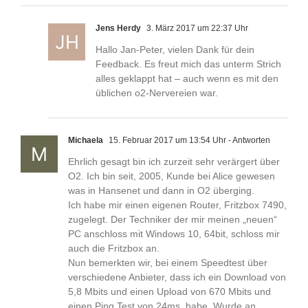
Jens Herdy
3. März 2017 um 22:37 Uhr
Hallo Jan-Peter, vielen Dank für dein
Feedback. Es freut mich das unterm Strich
alles geklappt hat – auch wenn es mit den
üblichen o2-Nervereien war.
Michaela
15. Februar 2017 um 13:54 Uhr
- Antworten
Ehrlich gesagt bin ich zurzeit sehr verärgert über
O2. Ich bin seit, 2005, Kunde bei Alice gewesen
was in Hansenet und dann in O2 überging.
Ich habe mir einen eigenen Router, Fritzbox 7490,
zugelegt. Der Techniker der mir meinen „neuen“
PC anschloss mit Windows 10, 64bit, schloss mir
auch die Fritzbox an.
Nun bemerkten wir, bei einem Speedtest über
verschiedene Anbieter, dass ich ein Download von
5,8 Mbits und einen Upload von 670 Mbits und
einen Ping Test von 24ms, habe. Wurde an