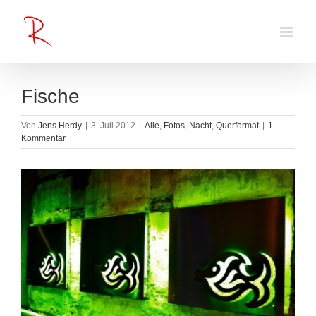
Zum
Inhalt
springen
Fische
Von
Jens Herdy
|
3. Juli 2012
|
Alle
,
Fotos
,
Nacht
,
Querformat
|
1
Kommentar
Zeige
grösseres
Bild