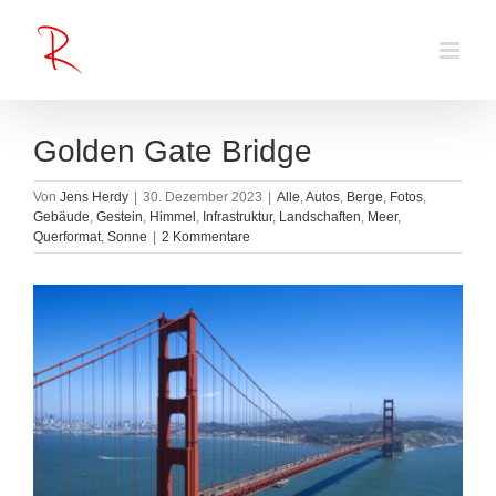
Zum
Inhalt
springen
Golden Gate Bridge
Von
Jens Herdy
|
30. Dezember 2023
|
Alle
,
Autos
,
Berge
,
Fotos
,
Gebäude
,
Gestein
,
Himmel
,
Infrastruktur
,
Landschaften
,
Meer
,
Querformat
,
Sonne
|
2 Kommentare
Zeige
grösseres
Bild