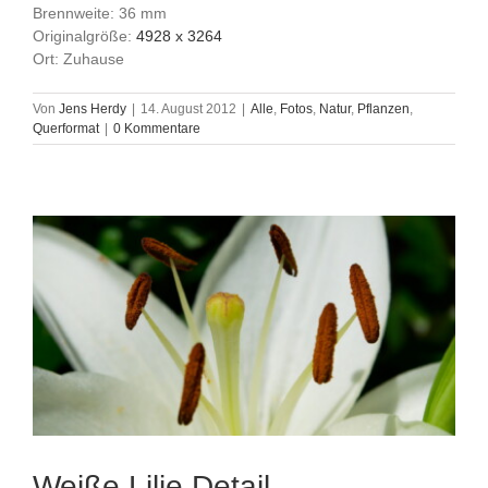
Brennweite: 36 mm
Originalgröße:
4928 x 3264
Ort: Zuhause
Von
Jens Herdy
|
14. August 2012
|
Alle
,
Fotos
,
Natur
,
Pflanzen
,
Querformat
|
0 Kommentare
Weiße Lilie Detail