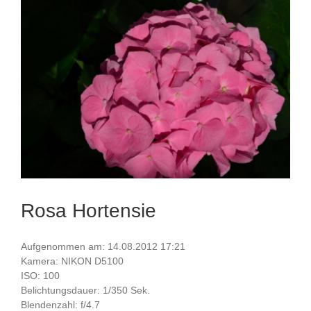
Rosa Hortensie
Aufgenommen am: 14.08.2012 17:21
Kamera: NIKON D5100
ISO: 100
Belichtungsdauer: 1/350 Sek.
Blendenzahl: f/4.7