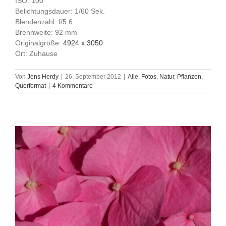
ISO: 100
Belichtungsdauer: 1/60 Sek.
Blendenzahl: f/5.6
Brennweite: 92 mm
Originalgröße:
4924 x 3050
Ort: Zuhause
Von
Jens Herdy
|
26. September 2012
|
Alle
,
Fotos
,
Natur
,
Pflanzen
,
Querformat
|
4 Kommentare