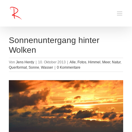
Zum
Inhalt
springen
Sonnenuntergang hinter
Wolken
Von
Jens Herdy
|
10. Oktober 2013
|
Alle
,
Fotos
,
Himmel
,
Meer
,
Natur
,
Querformat
,
Sonne
,
Wasser
|
0 Kommentare
Zeige
grösseres
Bild