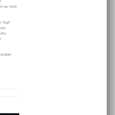
r
 sie nicht
n Topf
auce
achs
n
 drüber