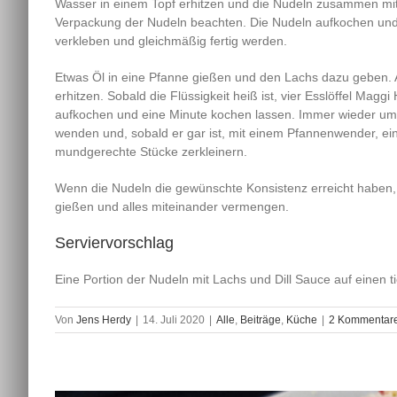
Wasser in einem Topf erhitzen und die Nudeln zusammen mit
Verpackung der Nudeln beachten. Die Nudeln aufkochen und b
verkleben und gleichmäßig fertig werden.
Etwas Öl in eine Pfanne gießen und den Lachs dazu geben. 
erhitzen. Sobald die Flüssigkeit heiß ist, vier Esslöffel Ma
aufkochen und eine Minute kochen lassen. Immer wieder u
wenden und, sobald er gar ist, mit einem Pfannenwender, ein
mundgerechte Stücke zerkleinern.
Wenn die Nudeln die gewünschte Konsistenz erreicht haben
gießen und alles miteinander vermengen.
Serviervorschlag
Eine Portion der Nudeln mit Lachs und Dill Sauce auf einen ti
Von
Jens Herdy
|
14. Juli 2020
|
Alle
,
Beiträge
,
Küche
|
2 Kommentar